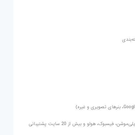
‌بندی
امکان بارگذاری ویدیو از یوتیوب، ویمئو، دیلی‌موشن، فیسبوک، هولو و بیش از 20 سایت پشتیبانی