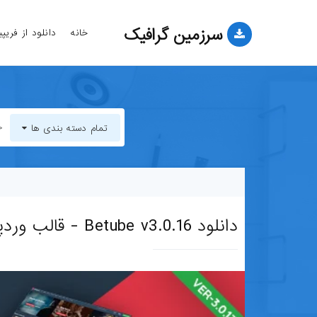
سرزمین گرافیک
خانه
دانلود از فریپ
تمام دسته بندی ها
تمام دسته بندی ها
قالب-وب-سایت
دانلود Betube v3.0.16 - قالب وردپرس ویدیویی حرفه‌ای
قالب-وردپرس
قالب-HTML
قالب-جوملا