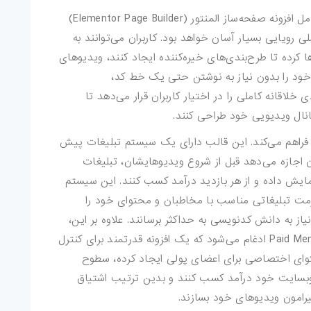
به منظور تسهیل در طراحی صفحات، BeTube شامل افزونه صفحه‌ساز المنتور (Elementor Page Builder)
ی رویایی بسیار آسان خواهد بود. کاربران می‌توانند به
کرده تا طرح‌بندی‌های خیره‌کننده ایجاد کنند، ویدیوهای
 خود را بدون نیاز به نوشتن حتی یک خط کد،
خلاقانه کاملی را در اختیار کاربران قرار می‌دهد تا
نال ویدیویی خود طراحی کنند.
 نیز فراهم می‌کند. این قالب دارای یک سیستم تبلیغات پیش
 که به کاربران اجازه می‌دهد قبل از شروع ویدیوهایشان، تبلیغات
ایش داده و از هر بازدید درآمد کسب کنند. این سیستم
 فرمت تبلیغاتی مناسب با مخاطبان و محتوای خود را
از به دانش کدنویسی به حداکثر برسانند. علاوه بر این،
BeTube به طور یکپارچه با افزونه Paid Memberships Pro ادغام می‌شود که یک افزونه قدرتمند برای کنترل
توای اختصاصی برای اعضای پولی ایجاد کرده، سطوح
 وبسایت خود درآمد کسب کنند و بدین ترتیب اشتیاق
یرامون ویدیوهای خود بسازند.