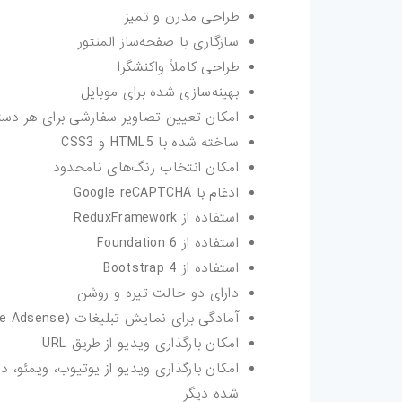
طراحی مدرن و تمیز
مقالات
سازگاری با صفحه‌ساز المنتور
ترفند-فتوشاپ
طراحی کاملاً واکنشگرا
بهینه‌سازی شده برای موبایل
ترفند-افترافکت
امکان تعیین تصاویر سفارشی برای هر دسته
ساخته شده با HTML5 و CSS3
ترفند-پریمیر
امکان انتخاب رنگ‌های نامحدود
ادغام با Google reCAPTCHA
ترفند-ایلوستریتور
استفاده از ReduxFramework
سایر
استفاده از Foundation 6
استفاده از Bootstrap 4
دارای دو حالت تیره و روشن
آمادگی برای نمایش تبلیغات (Google Adsense، بنرهای تصویری و غیره)
امکان بارگذاری ویدیو از طریق URL
شده دیگر