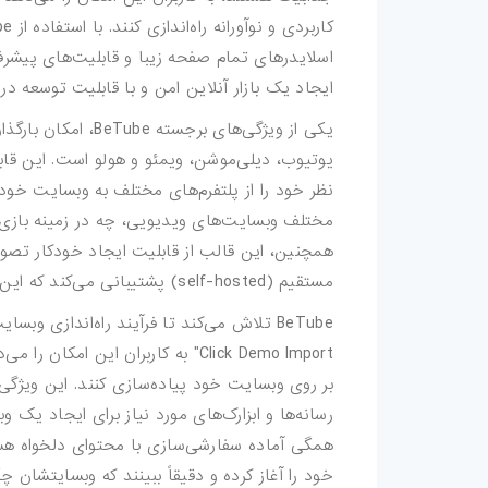
کارت-ویزیت
اسلایدرهای تمام صفحه زیبا و قابلیت‌های پیشرف
موکاپ
ایجاد یک بازار آنلاین امن و با قابلیت توسعه در
وکتور
یکی از ویژگی‌های بر
یوتیوب، دیلی‌موشن، ویمئو و هولو است. این قابل
قالب-پست-استوری
تصاویر-استوک
مختلف وبسایت‌های ویدیویی، چه در زمینه بازی، ف
همچنین، این قالب از قابلیت ایجاد خودکار تصو
میکس-و-مونتاژ
مستقیم (self-hosted) پشتیبانی می‌کند که این امکان از طریق یک افزونه جداگانه در دسترس است.
فوتیج
پروژه-افتر-افکت
بر روی وبسایت خود پیاده‌سازی کنند. این ویژ
رسانه‌ها و ابزارک‌های مورد نیاز برای ایجاد یک وب
پروژه-پریمیر
همگی آماده سفارشی‌سازی با محتوای دلخواه هستن
خود را آغاز کرده و دقیقاً ببینند که وبسایتشان چگ
فتوشاپ