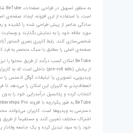
اکشن-فتوشاپ
است. با استفاده از این افزونه، ایجاد صفحه‌ی اصل
سادگی عناصر از پیش طراحی شده را کشیده و رها 
براش-فتوشاپ
مورد علاقه خود را به نمایش بگذارند و وبسایت
فیلتر-فتوشاپ
شخصی‌سازی کنند. رابط کاربری بصری المنتور آزادی 
صفحه‌ی اصلی را مطابق با سبک منحصر به فرد کا
استایل-فتوشاپ
BeTube امکان کسب درآمد از طریق محتوا را
از پخش (pre-roll ads) داخلی است
پریست-لایتروم
ویدیویی، تصویری یا تبلیغات گوگل ادسنس را نم
اسکریپت
انعطاف‌پذیر به کاربران این امکان را می‌دهد تا
انتخاب کرده و پتانسیل درآمدزایی خود را بدون نی
اسکریپت-php
دسترسی به ویدیوها است. کاربران می‌توانند مح
اپلیکیشن
اشتراک مختلف تعیین کنند و مستقیماً از طریق
بازی-HTML
خود را به سود تبدیل کرده و یک جامعه وفادار پ