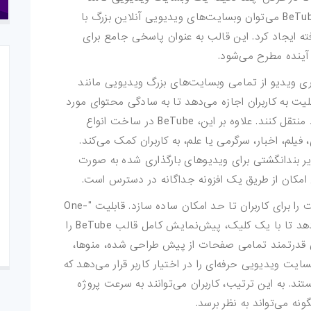
کاربردی و نوآورانه راه‌اندازی کنند. با استفاده از BeTube می‌توان وبسایت‌های ویدیویی آنلاین بزرگ با
ته ایجاد کرد. این قالب به عنوان پاسخی جامع برای
 آینده مطرح می‌شود.
جسته BeTube، امکان بارگذاری ویدیو از تمامی وبسایت‌های بزرگ ویدیویی مانند
یت به کاربران اجازه می‌دهد تا به سادگی محتوای مورد
نظر خود را از پلتفرم‌های مختلف به وبسایت خود منتقل کنند. علاوه بر این، BeTube در ساخت انواع
یلم، اخبار، سرگرمی یا علم، به کاربران کمک می‌کند.
یر بندانگشتی برای ویدیوهای بارگذاری شده به صورت
BeTube تلاش می‌کند تا فرآیند راه‌اندازی وبسایت را برای کاربران تا حد امکان ساده سازد. قابلیت "One-
Click Demo Import" به کاربران این امکان را می‌دهد تا با یک کلیک، پیش‌نمایش کامل قالب BeTube را
گی قدرتمند تمامی صفحات از پیش طراحی شده، منوها،
سایت ویدیویی حرفه‌ای را در اختیار کاربر قرار می‌دهد که
د. به این ترتیب، کاربران می‌توانند به سرعت پروژه
ونه می‌تواند به نظر برسد.