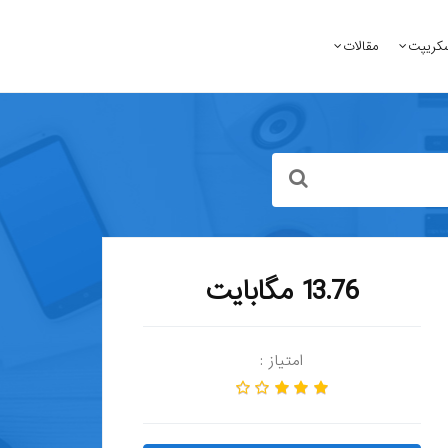
کریپت
مقالات
13.76 مگابایت
امتیاز :