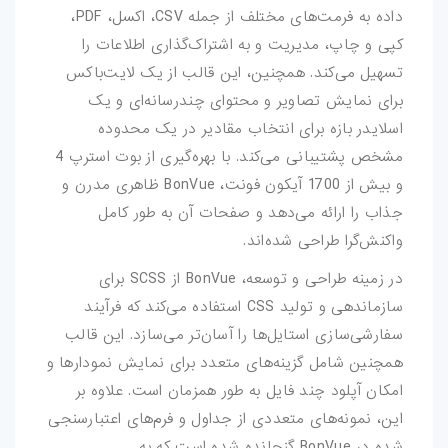
داده به فرمت‌های مختلف از جمله CSV، اکسل، PDF،
فتوشاپ
کپی و چاپ، مدیریت و به اشتراک‌گذاری اطلاعات را
تسهیل می‌کند. همچنین، این قالب از یک لایت‌باکس
اکشن-فتوشاپ
برای نمایش تصاویر و محتوای چندرسانه‌ای و یک
اسلایدر بازه برای انتخاب مقادیر در یک محدوده
براش-فتوشاپ
مشخص پشتیبانی می‌کند. با بهره‌گیری از بوت استرپ 4
فیلتر-فتوشاپ
و بیش از 1700 آیکون فونت، BonVue ظاهری مدرن و
جذاب را ارائه می‌دهد و صفحات آن به طور کامل
استایل-فتوشاپ
واکنش‌گرا طراحی شده‌اند.
پریست-لایتروم
در زمینه طراحی و توسعه، BonVue از SCSS برای
سازماندهی و تولید CSS استفاده می‌کند که فرآیند
اسکریپت
سفارشی‌سازی استایل‌ها را آسان‌تر می‌سازد. این قالب
همچنین شامل گزینه‌های متعدد برای نمایش نمودارها و
اسکریپت-php
امکان آپلود چند فایل به طور همزمان است. علاوه بر
این، نمونه‌های متعددی از جداول و فرم‌های اعتبارسنجی
اپلیکیشن
شده در BonVue گنجانده شده است که به