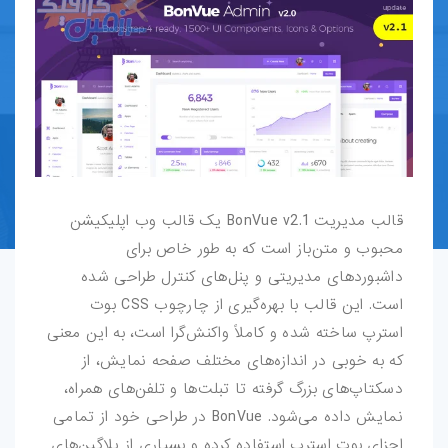
قالب-پرستاشاپ
قالب-OpenCart
قالب-دروپال
قالب-Shopify
قالب مدیریت BonVue v2.1 یک قالب وب اپلیکیشن
قالب-whmcs
محبوب و متن‌باز است که به طور خاص برای
داشبوردهای مدیریتی و پنل‌های کنترل طراحی شده
افزونه-وردپرس
است. این قالب با بهره‌گیری از چارچوب CSS بوت
طرح-لایه-باز
استرپ ساخته شده و کاملاً واکنش‌گرا است، به این معنی
که به خوبی در اندازه‌های مختلف صفحه نمایش، از
بروشور-و-کاتالوگ
دسکتاپ‌های بزرگ گرفته تا تبلت‌ها و تلفن‌های همراه،
نمایش داده می‌شود. BonVue در طراحی خود از تمامی
پوستر
اجزای بوت استرپ استفاده کرده و بسیاری از پلاگین‌های