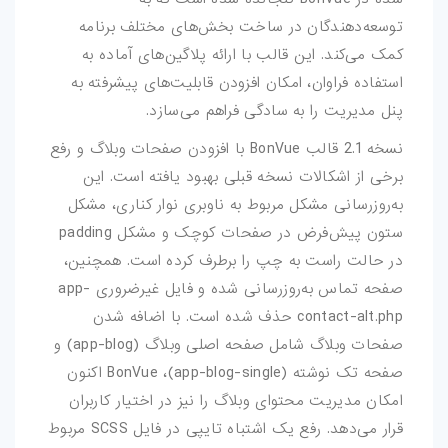
بازی-HTML
توسعه‌دهندگان در ساخت بخش‌های مختلف برنامه
کمک می‌کند. این قالب با ارائه پلاگین‌های آماده به
مقالات
استفاده فراوان، امکان افزودن قابلیت‌های پیشرفته به
پنل مدیریت را به سادگی فراهم می‌سازد.
ترفند-فتوشاپ
نسخه 2.1 قالب BonVue با افزودن صفحات وبلاگ و رفع
ترفند-افترافکت
برخی از اشکالات نسخه قبلی بهبود یافته است. این
به‌روزرسانی مشکل مربوط به ناوبری نوار کناری، مشکل
ترفند-پریمیر
ستون پیش‌فرض در صفحات کوچک و مشکل padding
ترفند-ایلوستریتور
در حالت راست به چپ را برطرف کرده است. همچنین،
صفحه تماس به‌روزرسانی شده و فایل غیرضروری app-
سایر
contact-alt.php حذف شده است. با اضافه شدن
صفحات وبلاگ شامل صفحه اصلی وبلاگ (app-blog) و
صفحه تک نوشته (app-blog-single)، BonVue اکنون
امکان مدیریت محتوای وبلاگ را نیز در اختیار کاربران
قرار می‌دهد. رفع یک اشتباه تایپی در فایل SCSS مربوط