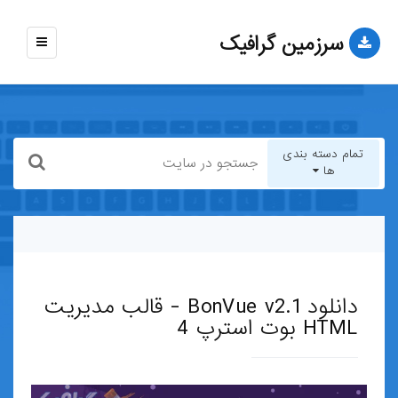
سرزمین گرافیک
نمایش
منو
تمام دسته بندی
ها
تمام دسته بندی ها
قالب-وب-سایت
دانلود BonVue v2.1 - قالب مدیریت
قالب-وردپرس
HTML بوت استرپ 4
قالب-HTML
قالب-جوملا