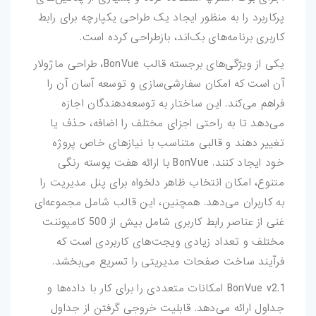
کارت-ویزیت
پرکاربرد را به منظور ایجاد یک طراحی یکپارچه برای رابط
کاربری برنامه‌های بک‌اند، بازطراحی کرده است.
موکاپ
یکی از ویژگی‌های برجسته قالب BonVue، طراحی ماژولار
آن است که امکان سفارشی‌سازی و توسعه آسان آن را
وکتور
فراهم می‌کند. این ساختار به توسعه‌دهندگان اجازه
قالب-پست-
می‌دهد تا به راحتی اجزای مختلف را اضافه، حذف یا
استوری
تغییر دهند و قالبی متناسب با نیازهای خاص پروژه
خود ایجاد کنند. BonVue با ارائه هفت پوسته رنگی
تصاویر-استوک
متنوع، امکان انتخاب ظاهر دلخواه برای پنل مدیریت را
به کاربران می‌دهد. همچنین، این قالب شامل مجموعه‌ای
میکس-و-مونتاژ
غنی از عناصر رابط کاربری شامل بیش از 500 کامپوننت
فوتیج
مختلف و تعداد زیادی ویجت‌های کاربردی است که
فرآیند ساخت صفحات مدیریتی را تسریع می‌بخشد.
پروژه-افتر-افکت
BonVue v2.1 امکانات متعددی را برای کار با داده‌ها و
پروژه-پریمیر
جداول ارائه می‌دهد. قابلیت خروجی گرفتن از جداول