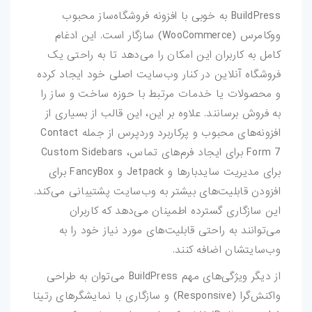
بازی-HTML
BuildPress به خوبی با افزونه فروشگاه‌ساز محبوب
ووکامرس (WooCommerce) سازگار است. این ادغام
مقالات
کامل به کاربران این امکان را می‌دهد تا به راحتی یک
فروشگاه آنلاین در کنار وب‌سایت اصلی خود ایجاد کرده
ترفند-فتوشاپ
و محصولات یا خدمات مرتبط با حوزه ساخت و ساز را
به فروش برسانند. علاوه بر این، این قالب از بسیاری از
ترفند-افترافکت
افزونه‌های محبوب و پرکاربرد وردپرس از جمله Contact
ترفند-پریمیر
Form 7 برای ایجاد فرم‌های تماس، Custom Sidebars
برای مدیریت سایدبارها و Jetpack و FancyBox برای
ترفند-ایلوستریتور
افزودن قابلیت‌های بیشتر به وب‌سایت پشتیبانی می‌کند.
این سازگاری گسترده اطمینان می‌دهد که کاربران
سایر
می‌توانند به راحتی قابلیت‌های مورد نیاز خود را به
وب‌سایتشان اضافه کنند.
از دیگر ویژگی‌های مهم BuildPress می‌توان به طراحی
واکنش‌گرا (Responsive) و سازگاری با نمایشگرهای رتینا