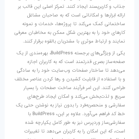
جذاب و کاربرپسند ایجاد کنند. تمرکز اصلی این قالب بر
کارت-ویزیت
ارائه ابزارها و امکاناتی است که به صاحبان مشاغل
موکاپ
ساختمانی کمک می‌کند تا پروژه‌ها، خدمات و نمونه
کارهای خود را به بهترین شکل ممکن به مخاطبان معرفی
وکتور
نمایند و ارتباط موثری با مشتریان بالقوه برقرار کنند.
قالب-پست-
یکی از ویژگی‌های برجسته BuildPress، بهره‌مندی از یک
استوری
صفحه‌ساز بصری قدرتمند است که به کاربران اجازه
می‌دهد تا ساختار صفحات وب‌سایت خود را به سادگی
تصاویر-استوک
و با استفاده از قابلیت کشیدن و رها کردن عناصر مختلف
طراحی کنند. این امر فرآیند ساخت صفحات را بسیار
میکس-و-مونتاژ
سریع و لذت‌بخش می‌کند و امکان ایجاد طرح‌های
سفارشی و منحصربه‌فرد را بدون نیاز به نوشتن حتی یک
فوتیج
خط کد فراهم می‌آورد. علاوه بر این، BuildPress با
پروژه-افتر-افکت
سفارشی‌ساز وردپرس نیز به طور کامل یکپارچه شده
است، که این امکان را به کاربران می‌دهد تا تغییرات
پروژه-پریمیر