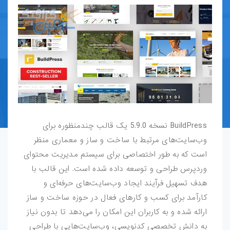
قالب-پرستاشاپ
قالب-OpenCart
قالب-دروپال
قالب-Shopify
قالب-whmcs
BuildPress نسخه 5.9.0 یک قالب چندمنظوره برای
وب‌سایت‌های مرتبط با ساخت و ساز و معماری منظر
افزونه-وردپرس
است که به طور اختصاصی برای سیستم مدیریت محتوای
طرح-لایه-باز
وردپرس طراحی و توسعه داده شده است. این قالب با
هدف تسهیل فرآیند ایجاد وب‌سایت‌های حرفه‌ای و
بروشور-و-کاتالوگ
کارآمد برای کسب و کارهای فعال در حوزه ساخت و ساز
ارائه شده و به کاربران این امکان را می‌دهد تا بدون نیاز
پوستر
به دانش تخصصی کدنویسی، وب‌سایت‌هایی با طراحی