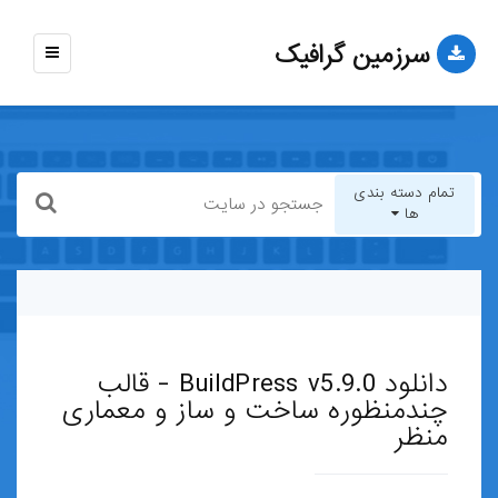
سرزمین گرافیک
نمایش
منو
تمام دسته بندی
ها
تمام دسته بندی ها
قالب-وب-سایت
دانلود BuildPress v5.9.0 - قالب
قالب-وردپرس
چندمنظوره ساخت و ساز و معماری
منظر
قالب-HTML
قالب-جوملا