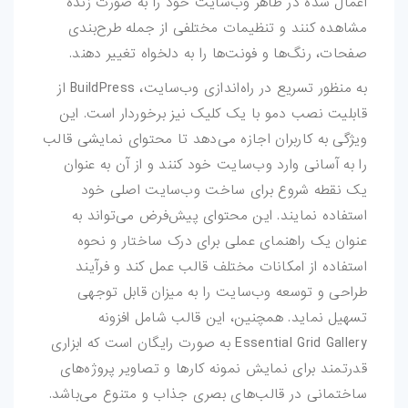
اعمال شده در ظاهر وب‌سایت خود را به صورت زنده
مشاهده کنند و تنظیمات مختلفی از جمله طرح‌بندی
فتوشاپ
صفحات، رنگ‌ها و فونت‌ها را به دلخواه تغییر دهند.
اکشن-فتوشاپ
به منظور تسریع در راه‌اندازی وب‌سایت، BuildPress از
قابلیت نصب دمو با یک کلیک نیز برخوردار است. این
براش-فتوشاپ
ویژگی به کاربران اجازه می‌دهد تا محتوای نمایشی قالب
فیلتر-فتوشاپ
را به آسانی وارد وب‌سایت خود کنند و از آن به عنوان
یک نقطه شروع برای ساخت وب‌سایت اصلی خود
استایل-فتوشاپ
استفاده نمایند. این محتوای پیش‌فرض می‌تواند به
عنوان یک راهنمای عملی برای درک ساختار و نحوه
پریست-لایتروم
استفاده از امکانات مختلف قالب عمل کند و فرآیند
طراحی و توسعه وب‌سایت را به میزان قابل توجهی
اسکریپت
تسهیل نماید. همچنین، این قالب شامل افزونه
اسکریپت-php
Essential Grid Gallery به صورت رایگان است که ابزاری
قدرتمند برای نمایش نمونه کارها و تصاویر پروژه‌های
اپلیکیشن
ساختمانی در قالب‌های بصری جذاب و متنوع می‌باشد.