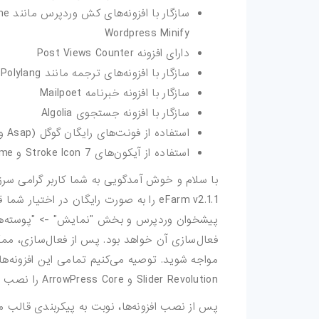
Wordpress Minify
دارای افزونه Post Views Counter
سازگار با افزونه‌های ترجمه مانند WPML Polylang و qTranslate X
سازگار با افزونه خبرنامه Mailpoet
سازگار با افزونه جستجوی Algolia
استفاده از فونت‌های رایگان گوگل (Asap و Poppins)
استفاده از آیکون‌های Stroke Icon 7 و Font Awesome
با سلام و خوش آمدگویی به شما کاربر گرامی سر
eFarm v2.1.1 را به صورت رایگان در اختیا
پیشخوان وردپرس و بخش "نمایش" -> "پوسته‌ها" -
فعال‌سازی آن خواهد بود. پس از فعال‌سازی، مم
Slider Revolution و ArrowPress Core را نصب و فعال کنید تا از تمامی امکانات قالب بهره‌مند شوید.
پس از نصب افزونه‌ها، نوبت به پیکربندی قالب م