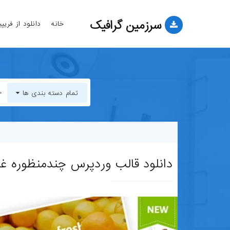
سرزمین گرافیک
خانه
دانلود از فریپ
تمام دسته بندی ها
تمام دسته بندی ها
قالب-وب-سایت
دانلود قالب وردپرس چندمنظوره غذا و مزرعه
قالب-وردپرس
قالب-HTML
قالب-جوملا