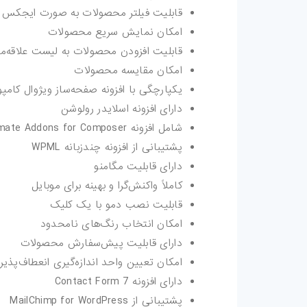
قابلیت فیلتر محصولات به صورت ایجکس
مقالات
امکان نمایش سریع محصولات
ترفند-فتوشاپ
قابلیت افزودن محصولات به لیست علاقه‌من
امکان مقایسه محصولات
ترفند-افترافکت
یکپارچگی با افزونه صفحه‌ساز ویژوال کامپو
دارای افزونه اسلایدر رولوشن
ترفند-پریمیر
شامل افزونه Ultimate Addons for Composer
پشتیبانی از افزونه چندزبانه WPML
ترفند-ایلوستریتور
دارای قابلیت مگامنو
سایر
کاملاً واکنش‌گرا و بهینه برای موبایل
قابلیت نصب دمو با یک کلیک
امکان انتخاب رنگ‌های نامحدود
دارای قابلیت پیش‌سفارش محصولات
امکان تعیین واحد اندازه‌گیری انعطاف‌پذی
دارای افزونه Contact Form 7
پشتیبانی از MailChimp for WordPress