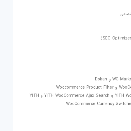
تماعی
سازگار با افزونه‌های YITH WooCommerce Wishlist و YITH WooCommerce Ajax Search و YITH