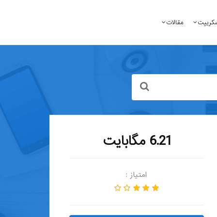
کریپت
مقالات
6.21 مگابایت
امتیاز :