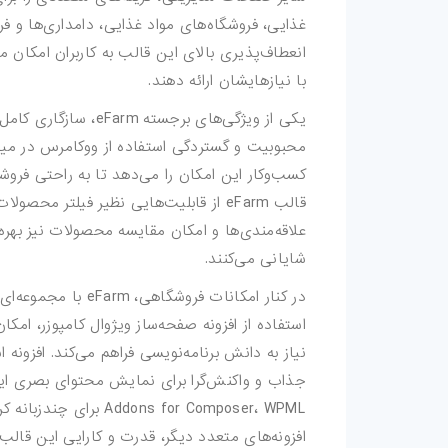
کارت-ویزیت
غذایی، فروشگاه‌های مواد غذایی، دامداری‌ها و ف
انعطاف‌پذیری بالای این قالب به کاربران امکان 
موکاپ
با نیازهایشان ارائه دهند.
وکتور
یکی از ویژگی‌های برجس
محبوبیت و گستردگی استفاده از ووکامرس در میان
قالب-پست-استوری
کسب‌وکار این امکان را می‌دهد تا به راحتی فروشگا
تصاویر-استوک
قالب eFarm از قابلیت‌هایی نظیر فیل
علاقه‌مندی‌ها و امکان مقایسه محصولات نیز بهر
میکس-و-مونتاژ
شایانی می‌کنند.
در کنار امکانات فرو
فوتیج
استفاده از افزونه صفحه‌ساز ویژوال کامپوزر، ام
پروژه-افتر-افکت
نیاز به دانش برنامه‌نویسی فراهم می‌کند. افزونه 
پروژه-پریمیر
ons for Composer، WPML
افزونه‌های متعدد دیگر، قدرت و کارایی این قالب 
فتوشاپ