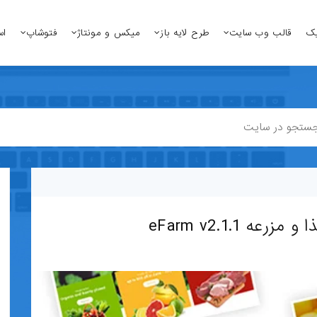
یک
قالب وب سایت
طرح لایه باز
میکس و مونتاژ
فتوشاپ
اس
 eFarm v2.1.1