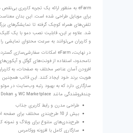
eFarm به منظور ارائه یک تجربه کاربری بی‌نق
اکشن-فتوشاپ
برای موبایل طراحی شده است. این بدان معناست 
تلفن‌های همراه کوچک گرفته تا نمایشگرهای بزر
براش-فتوشاپ
شد. علاوه بر این، قابلیت نصب دمو با یک کلیک، 
فیلتر-فتوشاپ
و کاربران می‌توانند به سرعت محتوای نمایشی را 
در نهایت، eFarm امکانات سفارشی‌سازی
استایل-فتوشاپ
نامحدود، استفاده از فونت‌های گوگل و آیکون‌ه
افزودن آسان عناصر مختلف به صفحات، به کاربران
پریست-لایتروم
اسکریپت
سازگاری دارد که به بهبود رتبه وب‌سایت در موتو
چندفروشندگی مانند WC Marketplace و Dokan نیز از دیگر ویژگی‌های قابل توجه این قالب است.
اسکریپت-php
طراحی مدرن و رابط کاربری جذاب
اپلیکیشن
بیش از 10 طرح‌بندی مختلف برای صفحه اصلی
طرح‌بندی‌های متنوع برای وبلاگ و نمونه کا
بازی-HTML
سازگاری کامل با افزونه ووکامرس