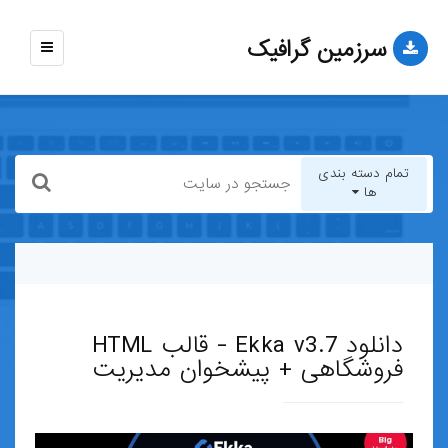
سرزمین گرافیک
نمایش
منو
تمام دسته بندی
ها
تمام دسته بندی ها
قالب-وب-سایت
دانلود Ekka v3.7 - قالب HTML
قالب-وردپرس
فروشگاهی + پیشخوان مدیریت
قالب-HTML
قالب-جوملا