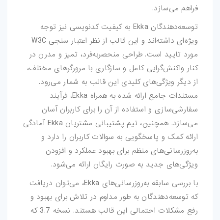
فراهم می‌سازد.
بازی-HTML
توسعه‌دهندگان Ekka به کیفیت کدنویسی نیز توجه
مقالات
ویژه‌ای داشته‌اند و این قالب از نظر اعتبار سنجی W3C
مورد تایید است. طراحی منحصربه‌فرد، تمیز و مدرن در
ترفند-فتوشاپ
کنار واکنش‌گرایی کامل و سازگاری با مرورگرهای مختلف،
ترفند-افترافکت
از دیگر ویژگی‌های کلیدی این قالب به شمار می‌رود.
مستندات جامع ارائه شده به همراه Ekka، فرآیند
ترفند-پریمیر
سفارشی‌سازی و استفاده از آن را برای کاربران آسان
می‌سازد. همچنین، تیم پشتیبانی مشتریان Ekka آمادگی
ترفند-ایلوستریتور
ارائه کمک و پاسخگویی به سوالات کاربران را دارد و
به‌روزرسانی‌های منظم برای بهبود عملکرد و افزودن
سایر
ویژگی‌های جدید به صورت رایگان ارائه می‌شود.
با بررسی سابقه به‌روزرسانی‌های Ekka، می‌توان دریافت
که توسعه‌دهندگان به طور مداوم در تلاش برای بهبود و
رفع مشکلات احتمالی این قالب هستند. نسخه 3.7 که