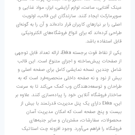
کارت-ویزیت
عینک آفتابی، ساعت، لوازم آرایشی، ابزار، مواد غذایی و
سوپرمارکت ایجاد کنند. سازندگان این قالب، اولویت
موکاپ
اصلی را بر نیازهای کاربران قرار داده‌اند و آن را به گونه‌ای
طراحی کرده‌اند که برای انواع فروشگاه‌های الکترونیکی
وکتور
قابل استفاده باشد.
قالب-پست-
یکی از نقاط قوت برجسته Ekka، ارائه تعداد قابل توجهی
استوری
از صفحات پیش‌ساخته و اجزای متنوع است. این قالب
شامل چندین نسخه نمایشی کامل برای صفحه اصلی و
تصاویر-استوک
بیش از نود و نه صفحه داخلی منحصربه‌فرد است که به
طراحان و توسعه‌دهندگان وب کمک می‌کند تا به سرعت
میکس-و-مونتاژ
ساختار فروشگاه آنلاین خود را پیاده‌سازی کنند. علاوه بر
فوتیج
این، Ekka دارای یک پنل مدیریت قدرتمند با بیش از
بیست و پنج صفحه است که امکان مدیریت آسان
پروژه-افتر-افکت
محصولات، سفارشات، مشتریان و سایر جنبه‌های
فروشگاه را فراهم می‌آورد. وجود افزونه چت استاتیک
پروژه-پریمیر