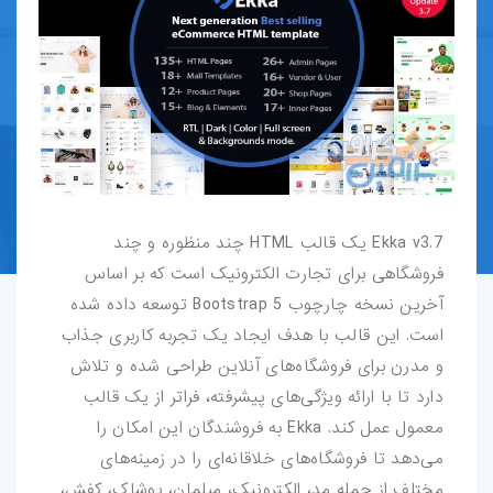
قالب-پرستاشاپ
قالب-OpenCart
قالب-دروپال
قالب-Shopify
Ekka v3.7 یک قالب HTML چند منظوره و چند
قالب-whmcs
فروشگاهی برای تجارت الکترونیک است که بر اساس
آخرین نسخه چارچوب Bootstrap 5 توسعه داده شده
افزونه-وردپرس
است. این قالب با هدف ایجاد یک تجربه کاربری جذاب
طرح-لایه-باز
و مدرن برای فروشگاه‌های آنلاین طراحی شده و تلاش
دارد تا با ارائه ویژگی‌های پیشرفته، فراتر از یک قالب
بروشور-و-کاتالوگ
معمول عمل کند. Ekka به فروشندگان این امکان را
می‌دهد تا فروشگاه‌های خلاقانه‌ای را در زمینه‌های
پوستر
مختلف از جمله مد، الکترونیک، مبلمان، پوشاک، کفش،