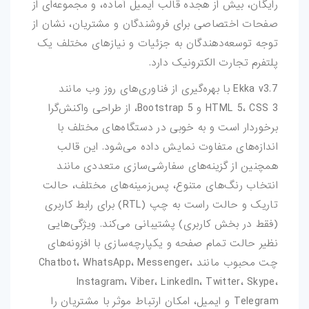
رایگان، بیش از هجده قالب ایمیل آماده، و مجموعه‌ای از
صفحات اختصاصی برای فروشندگان و مشتریان، نشان از
فتوشاپ
توجه توسعه‌دهندگان به جزئیات و نیازهای مختلف یک
اکشن-فتوشاپ
پلتفرم تجارت الکترونیک دارد.
Ekka v3.7 با بهره‌گیری از فناوری‌های روز وب مانند
براش-فتوشاپ
HTML 5، CSS 3 و Bootstrap 5، از طراحی واکنش‌گرا
فیلتر-فتوشاپ
برخوردار است و به خوبی در دستگاه‌های مختلف با
اندازه‌های متفاوت نمایش داده می‌شود. این قالب
استایل-فتوشاپ
همچنین از گزینه‌های سفارشی‌سازی متعددی مانند
انتخاب رنگ‌های متنوع، پس‌زمینه‌های مختلف، حالت
پریست-لایتروم
تاریک و حالت راست به چپ (RTL) برای رابط کاربری
اسکریپت
(فقط در بخش کاربری) پشتیبانی می‌کند. ویژگی‌هایی
نظیر حالت تمام صفحه و یکپارچه‌سازی با افزونه‌های
اسکریپت-php
چت محبوب مانند Chatbot، WhatsApp، Messenger،
Instagram، Viber، LinkedIn، Twitter، Skype،
اپلیکیشن
Telegram و ایمیل، امکان ارتباط موثر با مشتریان را