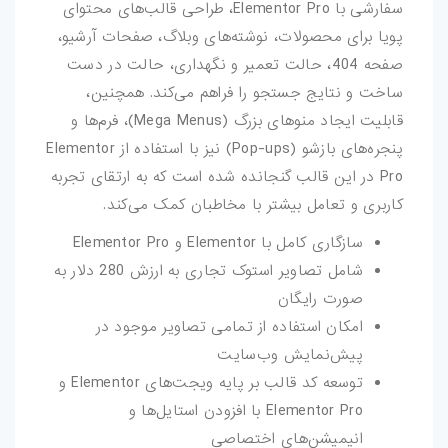
سفارشی با Elementor Pro، طراحی قالب‌های محتوای
بازی-HTML
پویا برای محصولات، نوشته‌های وبلاگ، صفحات آرشیو،
صفحه 404، حالت تعمیر و نگهداری، حالت در دست
مقالات
ساخت و نتایج جستجو را فراهم می‌کند. همچنین،
ترفند-فتوشاپ
قابلیت ایجاد منوهای بزرگ (Mega Menus)، فرم‌ها و
پنجره‌های بازشو (Pop-ups) نیز با استفاده از Elementor
ترفند-افترافکت
Pro در این قالب گنجانده شده است که به ارتقای تجربه
کاربری و تعامل بیشتر با مخاطبان کمک می‌کند.
ترفند-پریمیر
سازگاری کامل با Elementor و Elementor Pro
ترفند-ایلوستریتور
شامل تصاویر استوک تجاری به ارزش 280 دلار به
صورت رایگان
سایر
امکان استفاده از تمامی تصاویر موجود در
پیش‌نمایش وب‌سایت
توسعه کد قالب بر پایه ویجت‌های Elementor و
Elementor Pro با افزودن استایل‌ها و
انیمیشن‌های اختصاصی