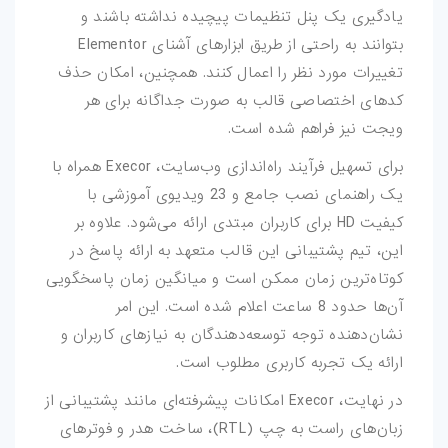
یادگیری یک پنل تنظیمات پیچیده نداشته باشند و
فتوشاپ
بتوانند به راحتی از طریق ابزارهای آشنای Elementor
تغییرات مورد نظر را اعمال کنند. همچنین، امکان حذف
اکشن-فتوشاپ
کدهای اختصاصی قالب به صورت جداگانه برای هر
ویجت نیز فراهم شده است.
براش-فتوشاپ
برای تسهیل فرآیند راه‌اندازی وب‌سایت، Execor همراه با
فیلتر-فتوشاپ
یک راهنمای نصب جامع و 23 ویدیوی آموزشی با
کیفیت HD برای کاربران مبتدی ارائه می‌شود. علاوه بر
استایل-فتوشاپ
این، تیم پشتیبانی این قالب متعهد به ارائه پاسخ در
پریست-لایتروم
کوتاه‌ترین زمان ممکن است و میانگین زمان پاسخگویی
آن‌ها حدود 8 ساعت اعلام شده است. این امر
اسکریپت
نشان‌دهنده توجه توسعه‌دهندگان به نیازهای کاربران و
ارائه یک تجربه کاربری مطلوب است.
اسکریپت-php
در نهایت، Execor امکانات پیشرفته‌ای مانند پشتیبانی از
اپلیکیشن
زبان‌های راست به چپ (RTL)، ساخت هدر و فوترهای