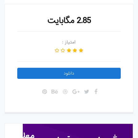
2.85 مگابایت
امتیاز :
دانلود