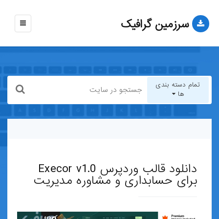
سرزمین گرافیک
نمایش
منو
تمام دسته بندی
ها
تمام دسته بندی ها
قالب-وب-سایت
دانلود قالب وردپرس Execor v1.0
قالب-وردپرس
برای حسابداری و مشاوره مدیریت
قالب-HTML
قالب-جوملا