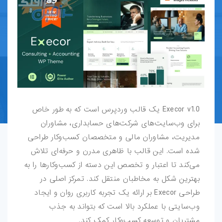
قالب-پرستاشاپ
قالب-OpenCart
قالب-دروپال
قالب-Shopify
Execor v1.0 یک قالب وردپرس است که به طور خاص
قالب-whmcs
برای وب‌سایت‌های شرکت‌های حسابداری، مشاوران
مدیریت، مشاوران مالی و متخصصان کسب‌وکار طراحی
افزونه-وردپرس
شده است. این قالب با ظاهری مدرن و حرفه‌ای تلاش
طرح-لایه-باز
می‌کند تا اعتبار و تخصص این دسته از کسب‌وکارها را به
بهترین شکل به مخاطبان منتقل کند. تمرکز اصلی در
بروشور-و-کاتالوگ
طراحی Execor بر ارائه یک تجربه کاربری روان و ایجاد
وب‌سایتی با عملکرد بالا است که بتواند به جذب
پوستر
مشتریان و توسعه کسب‌وکار کمک کند.