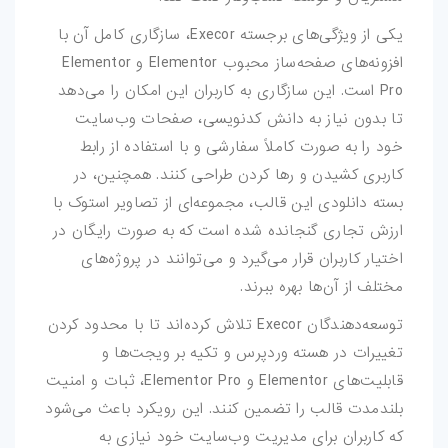
کارت-ویزیت
یکی از ویژگی‌های برجسته Execor، سازگاری کامل آن با
افزونه‌های صفحه‌ساز محبوب Elementor و Elementor
موکاپ
Pro است. این سازگاری به کاربران این امکان را می‌دهد
تا بدون نیاز به دانش کدنویسی، صفحات وب‌سایت
وکتور
خود را به صورت کاملاً سفارشی و با استفاده از رابط
قالب-پست-
کاربری کشیدن و رها کردن طراحی کنند. همچنین، در
استوری
بسته دانلودی این قالب، مجموعه‌ای از تصاویر استوک با
ارزش تجاری گنجانده شده است که به صورت رایگان در
تصاویر-استوک
اختیار کاربران قرار می‌گیرد و می‌توانند در پروژه‌های
مختلف از آن‌ها بهره ببرند.
میکس-و-مونتاژ
توسعه‌دهندگان Execor تلاش کرده‌اند تا با محدود کردن
فوتیج
تغییرات در هسته وردپرس و تکیه بر ویجت‌ها و
قابلیت‌های Elementor و Elementor Pro، ثبات و امنیت
پروژه-افتر-افکت
بلندمدت قالب را تضمین کنند. این رویکرد باعث می‌شود
پروژه-پریمیر
که کاربران برای مدیریت وب‌سایت خود نیازی به