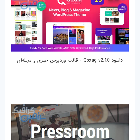
دانلود Qoxag v2.1.0 - قالب وردپرس خبری و مجله‌ای