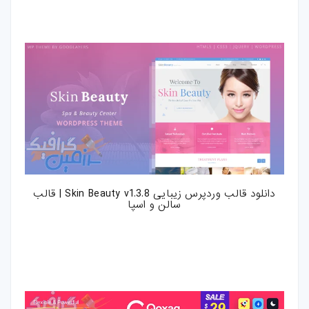
بازی-HTML
مقالات
ترفند-فتوشاپ
ترفند-افترافکت
ترفند-پریمیر
ترفند-ایلوستریتور
دانلود قالب وردپرس زیبایی Skin Beauty v1.3.8 | قالب
سالن و اسپا
سایر