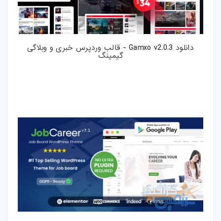
کارت-ویزیت
موکاپ
دانلود Gamxo v2.0.3 - قالب وردپرس خبری و وبلاگی
گیمینگ
وکتور
قالب-پست-
استوری
تصاویر-استوک
میکس-و-مونتاژ
فوتیج
پروژه-افتر-افکت
پروژه-پریمیر