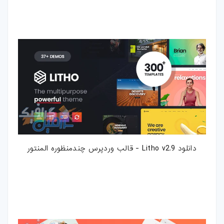
دانلود Litho v2.9 - قالب وردپرس چندمنظوره المنتور