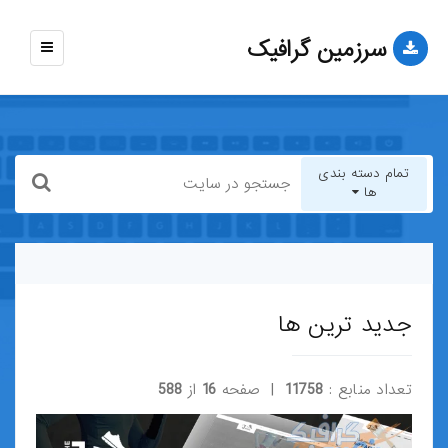
سرزمین گرافیک
نمایش
منو
تمام دسته بندی
ها
تمام دسته بندی ها
قالب-وب-سایت
جدید ترین ها
قالب-وردپرس
تعداد منابع :
11758
| صفحه
16
از
588
قالب-HTML
قالب-جوملا