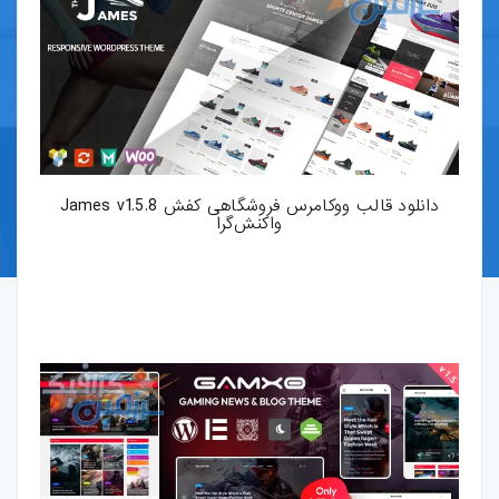
قالب-پرستاشاپ
قالب-OpenCart
قالب-دروپال
قالب-Shopify
دانلود قالب ووکامرس فروشگاهی کفش James v1.5.8
واکنش‌گرا
قالب-whmcs
افزونه-وردپرس
طرح-لایه-باز
بروشور-و-کاتالوگ
پوستر