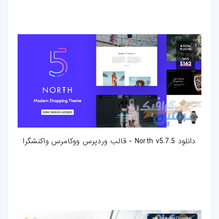
دانلود North v5.7.5 - قالب وردپرس ووکامرس واکنشگرا