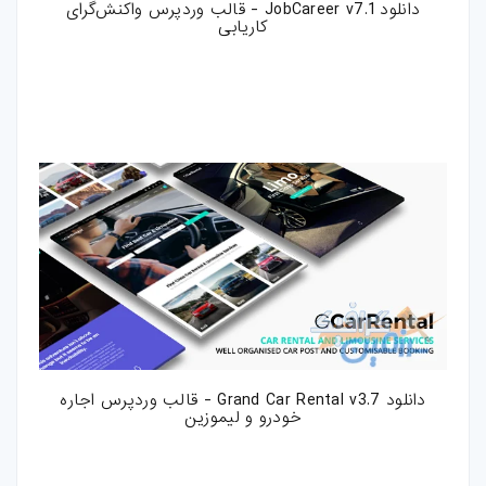
دانلود JobCareer v7.1 - قالب وردپرس واکنش‌گرای
کاریابی
فتوشاپ
اکشن-فتوشاپ
براش-فتوشاپ
فیلتر-فتوشاپ
استایل-فتوشاپ
پریست-لایتروم
اسکریپت
دانلود Grand Car Rental v3.7 - قالب وردپرس اجاره
اسکریپت-php
خودرو و لیموزین
اپلیکیشن