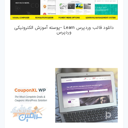
کارت-ویزیت
موکاپ
دانلود قالب وردپرس Learn -پوسته آموزش الکترونیکی
وردپرس
وکتور
قالب-پست-
استوری
تصاویر-استوک
میکس-و-مونتاژ
فوتیج
پروژه-افتر-افکت
پروژه-پریمیر