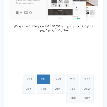
دانلود قالب وردپرس BoTheme – پوسته کسب و کار
استارت آپ وردپرس
281
280
279
278
277
286
285
284
283
282
588
287