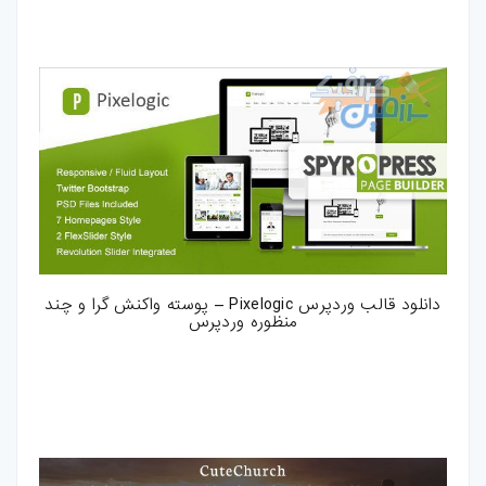
بازی-HTML
مقالات
ترفند-فتوشاپ
ترفند-افترافکت
ترفند-پریمیر
ترفند-ایلوستریتور
دانلود قالب وردپرس Pixelogic – پوسته واکنش گرا و چند
منظوره وردپرس
سایر