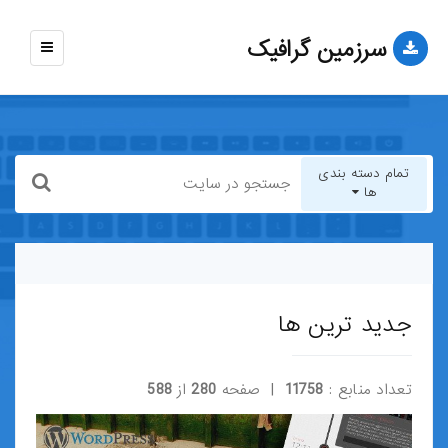
سرزمین گرافیک
نمایش
منو
تمام دسته بندی
ها
تمام دسته بندی ها
قالب-وب-سایت
جدید ترین ها
قالب-وردپرس
تعداد منابع :
11758
| صفحه
280
از
588
قالب-HTML
قالب-جوملا