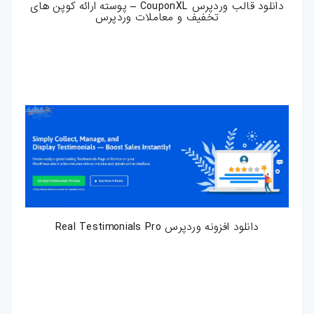
دانلود قالب وردپرس CouponXL – پوسته ارائه کوپن های
تخفیف و معاملات وردپرس
فتوشاپ
اکشن-فتوشاپ
براش-فتوشاپ
فیلتر-فتوشاپ
استایل-فتوشاپ
پریست-لایتروم
اسکریپت
دانلود افزونه وردپرس Real Testimonials Pro
اسکریپت-php
اپلیکیشن