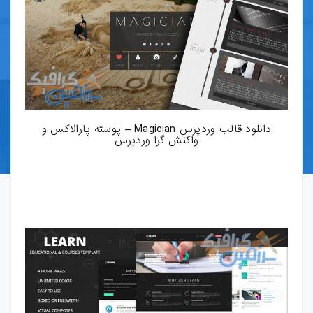
قالب-پرستاشاپ
قالب-OpenCart
قالب-دروپال
قالب-Shopify
دانلود قالب وردپرس Magician – پوسته پارالاکس و
واکنش گرا وردپرس
قالب-whmcs
افزونه-وردپرس
طرح-لایه-باز
بروشور-و-کاتالوگ
پوستر