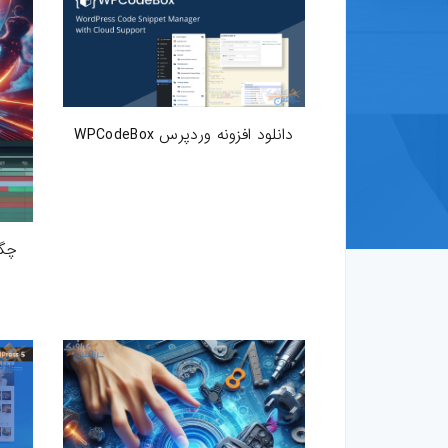
قالب-پرستاشاپ
قالب-OpenCart
قالب-دروپال
دانلود افزونه وردپرس WPCodeBox
قالب-Shopify
قالب-whmcs
چگو
افزونه-وردپرس
طرح-لایه-باز
بروشور-و-کاتالوگ
پوستر