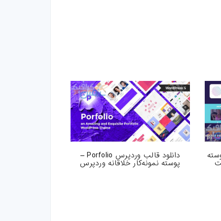
س Niobe – پوسته
دانلود قالب وردپرس Porfolio –
ت
پوسته نمونه‌کار خلاقانه وردپرس