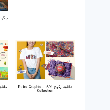
اکشن-فتوشاپ
چگونه
براش-فتوشاپ
فیلتر-فتوشاپ
استایل-فتوشاپ
پریست-لایتروم
اسکریپت
اسکریپت-php
دانلود پکیج ۱۹۷۱ – Retro Graphic
Collection
اپلیکیشن
بازی-HTML