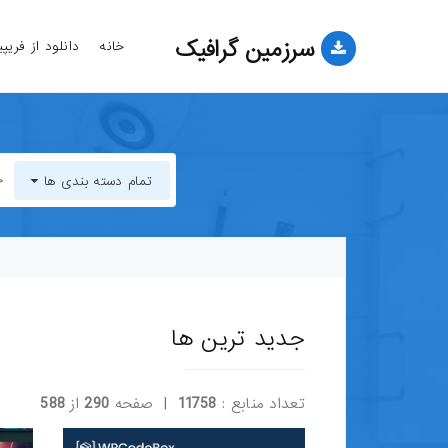
سرزمین گرافیک
خانه
دانلود از فریپ
تمام دسته بندی ها
تمام دسته بندی ها
قالب-وب-سایت
قالب-وردپرس
جدید ترین ها
قالب-HTML
تعداد منابع :
11758
| صفحه
290
از
588
قالب-جوملا