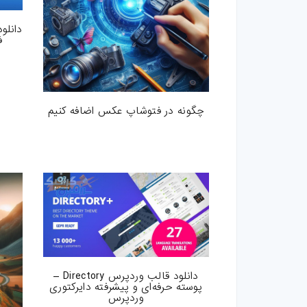
کارت-ویزیت
موکاپ
ف
وکتور
قالب-پست-استوری
چگونه در فتوشاپ عکس اضافه کنیم
تصاویر-استوک
میکس-و-مونتاژ
فوتیج
پروژه-افتر-افکت
پروژه-پریمیر
دانلود قالب وردپرس Directory –
پوسته حرفه‌ای و پیشرفته دایرکتوری
وردپرس
فتوشاپ