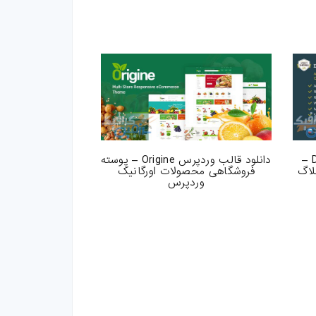
دانلود قالب وردپرس DizzyMag –
دانلود قالب وردپرس Origine – پوسته
لاگ
فروشگاهی محصولات اورگانیک
وردپرس