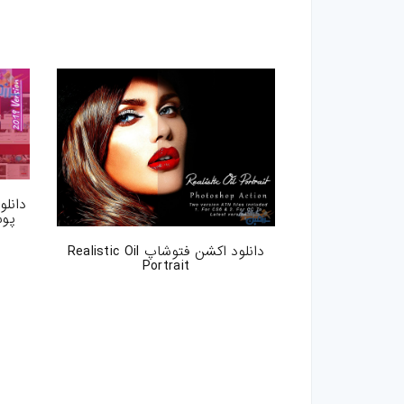
مقالات
ترفند-فتوشاپ
ترفند-افترافکت
ترفند-پریمیر
ترفند-ایلوستریتور
پوس
سایر
دانلود اکشن فتوشاپ Realistic Oil
Portrait