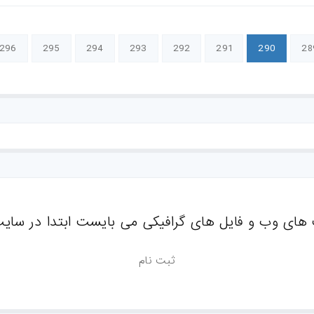
296
295
294
293
292
291
290
28
های وب و فایل های گرافیکی می بایست ابتدا در سایت
ثبت نام