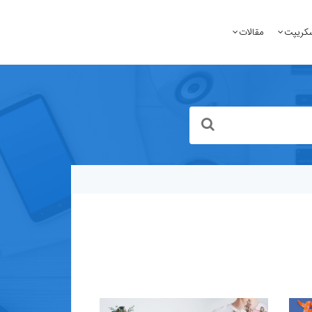
کریپت
مقالات