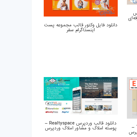
س
فه‌ای
دانلود فایل وکتور قالب مجموعه پست
اینستاگرام سفر
دانلود قالب وردپرس Realtyspace –
دانلود قالب وردپرس The One –
پوسته املاک و مشاور املاک وردپرس
پرس