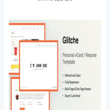
بازی-HTML
مقالات
ترفند-فتوشاپ
ترفند-افترافکت
ترفند-پریمیر
ترفند-ایلوستریتور
سایر