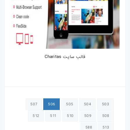
قالب سایت Charitas
507
506
505
504
503
512
511
510
509
508
588
513