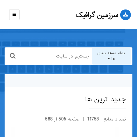
سرزمین گرافیک
نمایش
منو
تمام دسته بندی
ها
تمام دسته بندی ها
قالب-وب-سایت
جدید ترین ها
قالب-وردپرس
تعداد منابع :
11758
| صفحه
506
از
588
قالب-HTML
قالب-جوملا