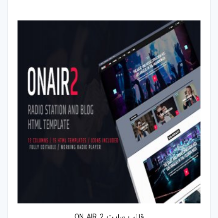
فتوشاپ
اکشن-فتوشاپ
براش-فتوشاپ
فیلتر-فتوشاپ
استایل-فتوشاپ
پریست-لایتروم
اسکریپت
اسکریپت-php
اپلیکیشن
قالب سایت ON AIR 2