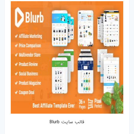
کارت-ویزیت
موکاپ
وکتور
قالب-پست-
استوری
تصاویر-استوک
میکس-و-مونتاژ
فوتیج
پروژه-افتر-افکت
قالب سایت Blurb
پروژه-پریمیر