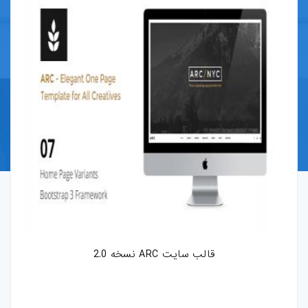
قالب-پرستاشاپ
قالب-OpenCart
قالب-دروپال
قالب-Shopify
قالب-whmcs
افزونه-وردپرس
طرح-لایه-باز
قالب سایت ARC نسخه 2.0
بروشور-و-کاتالوگ
پوستر