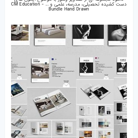
دست کشیده تحصیلی، مدرسه، علمی و ... - CM Education
بازی-HTML
Bundle Hand Drawn
مقالات
ترفند-فتوشاپ
ترفند-افترافکت
ترفند-پریمیر
ترفند-ایلوستریتور
سایر