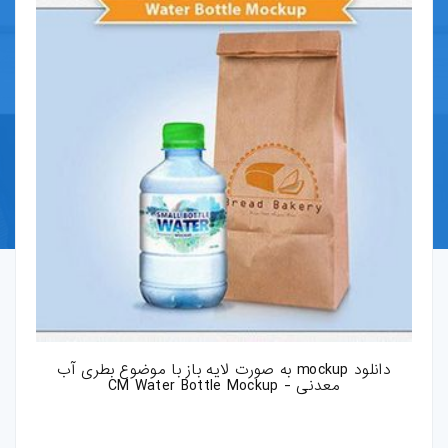
قالب-پرستاشاپ
قالب-OpenCart
قالب-دروپال
قالب-Shopify
قالب-whmcs
افزونه-وردپرس
طرح-لایه-باز
دانلود mockup به صورت لایه باز با موضوع بطری آب
بروشور-و-کاتالوگ
معدنی - CM Water Bottle Mockup
پوستر