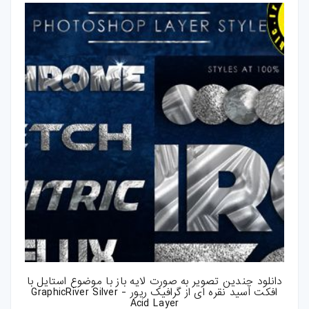
کارت-ویزیت
موکاپ
وکتور
قالب-پست-
استوری
تصاویر-استوک
میکس-و-مونتاژ
فوتیج
پروژه-افتر-افکت
دانلود چندین تصویر به صورت لایه باز با موضوع استایل با
افکت اسید نقره ای از گرافیک ریور - GraphicRiver Silver
پروژه-پریمیر
Acid Layer