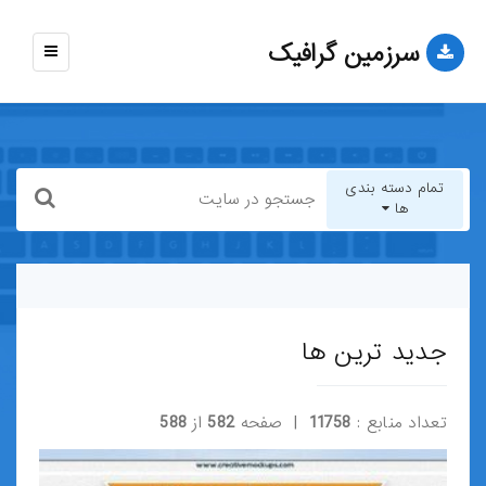
سرزمین گرافیک
نمایش
منو
تمام دسته بندی
ها
تمام دسته بندی ها
قالب-وب-سایت
جدید ترین ها
قالب-وردپرس
تعداد منابع :
11758
| صفحه
582
از
588
قالب-HTML
قالب-جوملا