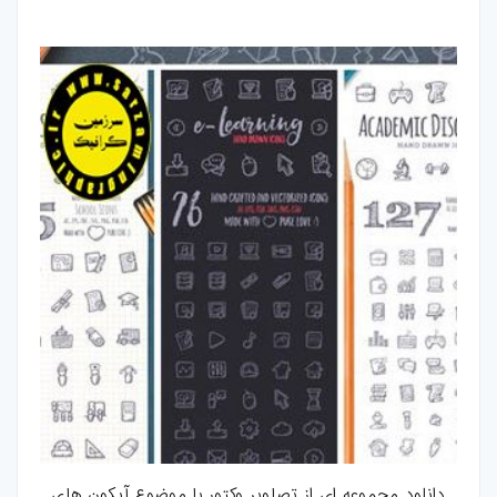
فتوشاپ
اکشن-فتوشاپ
براش-فتوشاپ
فیلتر-فتوشاپ
استایل-فتوشاپ
پریست-لایتروم
اسکریپت
اسکریپت-php
اپلیکیشن
دانلود مجموعه ای از تصاویر وکتور با موضوع آیکون های