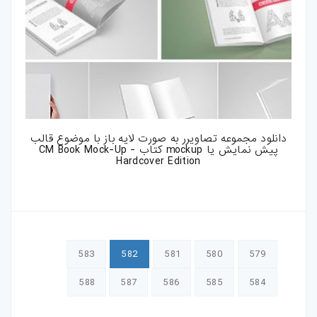
دانلود مجموعه تصاویرر به صورت لایه باز با موضوع قالب
پیش نمایش یا mockup کتاب - CM Book Mock-Up
Hardcover Edition
583
582
581
580
579
588
587
586
585
584