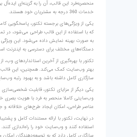
کارت-ویزیت
منحصربه‌فرد این قالب، آن را به گزینه‌ای ایده‌آل 
خدمات 360 درجه به مشتریان خود هستند.
موکاپ
یکی از ویژگی‌های برجسته تکتور، پاسخگویی کامل
که با استفاده از این قالب طراحی می‌شود، در تم
وکتور
به صورت بهینه نمایش داده می‌شود. این ویژگی اهم
قالب-پست-استوری
دستگاه‌های مختلف برای دسترسی به اینترنت استف
تصاویر-استوک
بهتر وب‌سایت کمک می‌کند. همچنین، این قالب 
میکس-و-مونتاژ
سازگاری کامل داشته باشد و به بهبود رتبه وب‌
یکی دیگر از مزایای تکتور، قابلیت شخصی‌سازی با
فوتیج
وب‌سایتی کاملا منحصر به فرد با هویت بصری خاص 
پروژه-افتر-افکت
عناصر طراحی، امکان ایجاد طرح‌های خلاقانه و جذ
در نهایت، تکتور با ارائه مستندات کامل و پشتیبا
پروژه-پریمیر
فتوشاپ
سازگاری کامل دارد که به توسعه‌دهندگان امکان