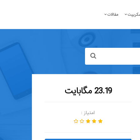
کریپت
مقالات
23.19 مگابایت
امتیاز :