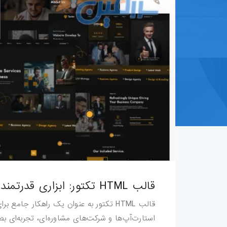
قالب-پرستاشاپ
قالب-OpenCart
قالب-دروپال
قالب-Shopify
قالب-whmcs
افزونه-وردپرس
طرح-لایه-باز
بروشور-و-کاتالوگ
قالب HTML تکتور: ابزاری قدرتمند برای آژانس‌های دیجیتال خلاق
قالب HTML تکتور به عنوان یک راهکار جا
پوستر
استارت‌آپ‌ها و شرکت‌های مشاوره‌ای، تجربه‌ای بصر