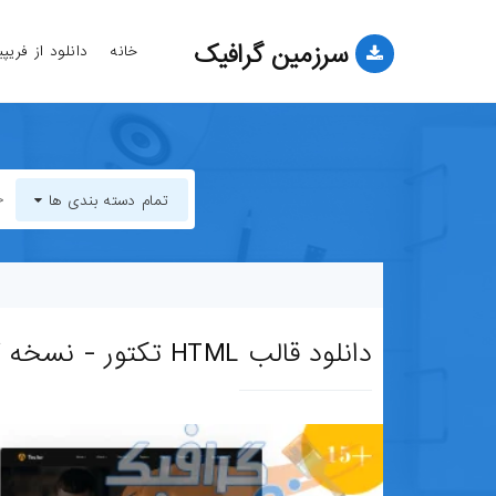
سرزمین گرافیک
خانه
دانلود از فریپ
تمام دسته بندی ها
تمام دسته بندی ها
قالب-وب-سایت
دانلود قالب HTML تکتور - نسخه کامل برای آژانس‌های دیجیتال خلاق
قالب-وردپرس
قالب-HTML
قالب-جوملا