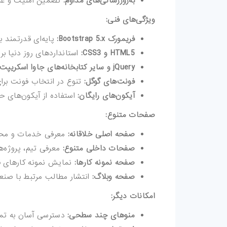
به‌روزرسانی‌های مداوم:
تضمین امنیت و عمل
مقالات
ویژگی‌های فنی:
ترفند-فتوشاپ
فریمورک Bootstrap 5.x:
پایه‌ای قدرتمند 
HTML5 و CSS3:
استانداردهای روز دنیا ب
ترفند-افترافکت
jQuery و سایر کتابخانه‌های جاوا اسکریپت:
فونت‌های گوگل:
تنوع در انتخاب فونت بر
ترفند-پریمیر
آیکون‌های رایگان:
استفاده از آیکون‌های حر
ترفند-ایلوستریتور
صفحات متنوع:
صفحه اصلی خلاقانه:
معرفی خدمات و مح
سایر
صفحات داخلی متنوع:
معرفی تیم، پروژه‌ها
صفحه نمونه کارها:
نمایش نمونه کارهای ق
صفحه وبلاگ:
انتشار مطالب مرتبط با صنع
امکانات دیگر:
منوهای چند سطحی:
دسترسی آسان به تم