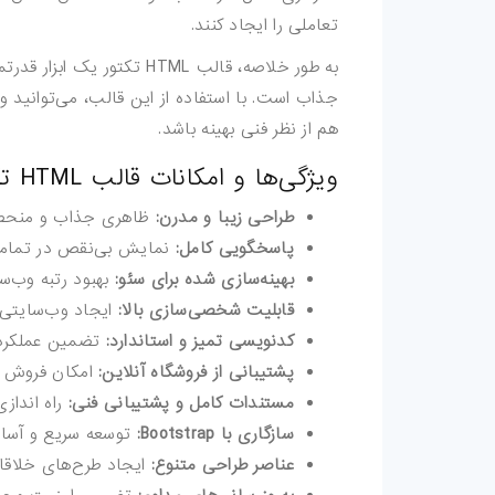
تعاملی را ایجاد کنند.
اکشن-فتوشاپ
به طور خلاصه، قالب HTML تکت
جذاب است. با استفاده از این قالب، می‌توانید 
براش-فتوشاپ
هم از نظر فنی بهینه باشد.
فیلتر-فتوشاپ
ویژگی‌ها و امکانات قالب HTML تکتور
استایل-فتوشاپ
طراحی زیبا و مدرن:
ظاهری جذاب و منحصر 
پاسخگویی کامل:
نمایش بی‌نقص در تمامی 
پریست-لایتروم
بهینه‌سازی شده برای سئو:
بهبود رتبه وب‌
قابلیت شخصی‌سازی بالا:
ایجاد وب‌سایتی ک
اسکریپت
کدنویسی تمیز و استاندارد:
تضمین عملکرد ب
اسکریپت-php
پشتیبانی از فروشگاه آنلاین:
امکان فروش 
مستندات کامل و پشتیبانی فنی:
راه انداز
اپلیکیشن
سازگاری با Bootstrap:
توسعه سریع و آسا
عناصر طراحی متنوع:
ایجاد طرح‌های خلاقا
بازی-HTML