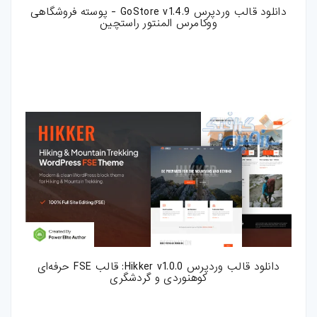
دانلود قالب وردپرس GoStore v1.4.9 - پوسته فروشگاهی
ووکامرس المنتور راستچین
دانلود قالب وردپرس Hikker v1.0.0: قالب FSE حرفه‌ای
کوهنوردی و گردشگری