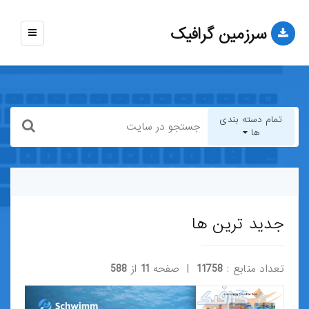
سرزمین گرافیک
نمایش
منو
تمام دسته بندی
ها
تمام دسته بندی ها
قالب-وب-سایت
جدید ترین ها
قالب-وردپرس
تعداد منابع :
11758
| صفحه
11
از
588
قالب-HTML
قالب-جوملا