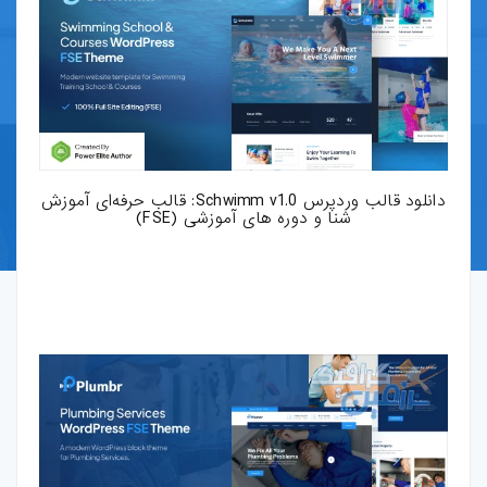
قالب-پرستاشاپ
قالب-OpenCart
قالب-دروپال
قالب-Shopify
دانلود قالب وردپرس Schwimm v1.0: قالب حرفه‌ای آموزش
شنا و دوره های آموزشی (FSE)
قالب-whmcs
افزونه-وردپرس
طرح-لایه-باز
بروشور-و-کاتالوگ
پوستر