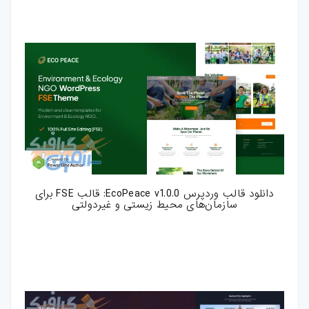
بازی-HTML
مقالات
ترفند-فتوشاپ
ترفند-افترافکت
ترفند-پریمیر
ترفند-ایلوستریتور
دانلود قالب وردپرس EcoPeace v1.0.0: قالب FSE برای
سازمان‌های محیط زیستی و غیردولتی
سایر