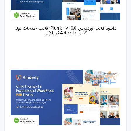
کارت-ویزیت
موکاپ
دانلود قالب وردپرس Plumbr v1.0.0: قالب خدمات لوله
کشی با ویرایشگر بلوکی
وکتور
قالب-پست-
استوری
تصاویر-استوک
میکس-و-مونتاژ
فوتیج
پروژه-افتر-افکت
پروژه-پریمیر