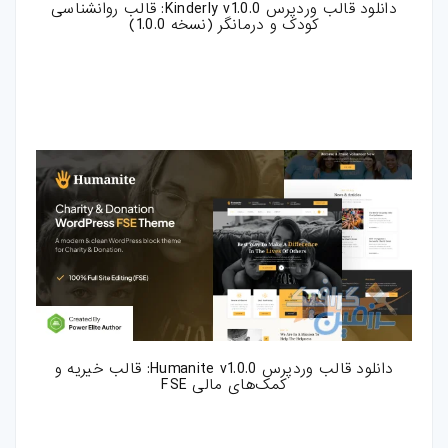
دانلود قالب وردپرس Kinderly v1.0.0: قالب روانشناسی
کودک و درمانگر (نسخه 1.0.0)
فتوشاپ
اکشن-فتوشاپ
براش-فتوشاپ
فیلتر-فتوشاپ
استایل-فتوشاپ
پریست-لایتروم
اسکریپت
دانلود قالب وردپرس Humanite v1.0.0: قالب خیریه و
اسکریپت-php
کمک‌های مالی FSE
اپلیکیشن