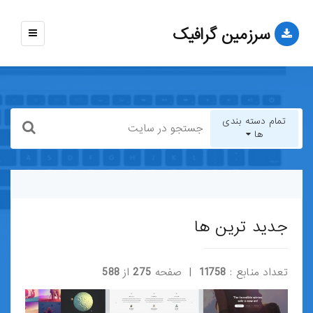
سرزمین گرافیک
نمایش
منو
تمام دسته بندی
ها
تمام دسته بندی ها
قالب-وب-سایت
جدید ترین ها
قالب-وردپرس
تعداد منابع :
11758
| صفحه
275
از
588
قالب-HTML
قالب-جوملا