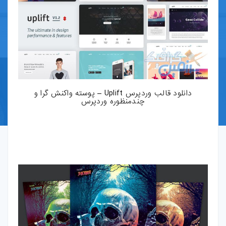
قالب-پرستاشاپ
قالب-OpenCart
قالب-دروپال
قالب-Shopify
دانلود قالب وردپرس Uplift – پوسته واکنش گرا و
چندمنظوره وردپرس
قالب-whmcs
افزونه-وردپرس
طرح-لایه-باز
بروشور-و-کاتالوگ
پوستر