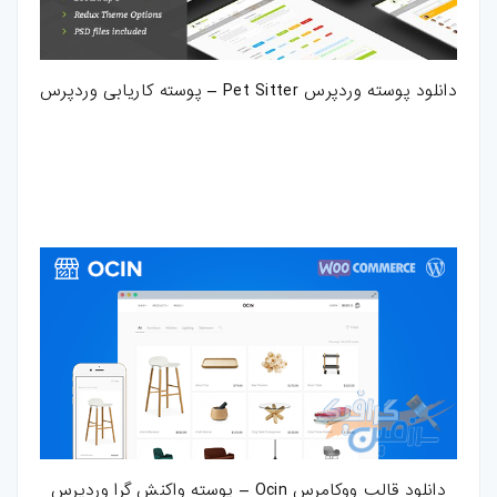
دانلود پوسته وردپرس Pet Sitter – پوسته کاریابی وردپرس
دانلود قالب ووکامرس Ocin – پوسته واکنش گرا وردپرس