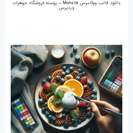
دانلود قالب ووکامرس Monsta – پوسته فروشگاه جوهرات
وردپرس
فتوشاپ
اکشن-فتوشاپ
براش-فتوشاپ
فیلتر-فتوشاپ
استایل-فتوشاپ
پریست-لایتروم
اسکریپت
اسکریپت-php
اپلیکیشن