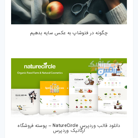
بازی-HTML
مقالات
چگونه در فتوشاپ به عکس سایه بدهیم
ترفند-فتوشاپ
ترفند-افترافکت
ترفند-پریمیر
ترفند-ایلوستریتور
سایر
دانلود قالب وردپرس NatureCircle – پوسته فروشگاه
ارگانیک وردپرس