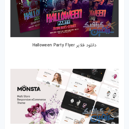
کارت-ویزیت
موکاپ
وکتور
دانلود فلایر Halloween Party Flyer
قالب-پست-
استوری
تصاویر-استوک
میکس-و-مونتاژ
فوتیج
پروژه-افتر-افکت
پروژه-پریمیر