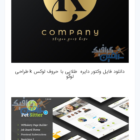
دانلود فایل وکتور دایره طلایی با حروف لوکس k طراحی
لوگو