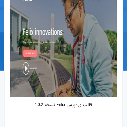
قالب-پرستاشاپ
قالب-OpenCart
قالب-دروپال
قالب-Shopify
قالب-whmcs
افزونه-وردپرس
طرح-لایه-باز
قالب وردپرس Felix نسخه 1.0.2
بروشور-و-کاتالوگ
پوستر