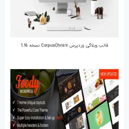
قالب وبلاگی وردپرس CorpusChristi نسخه 1.16