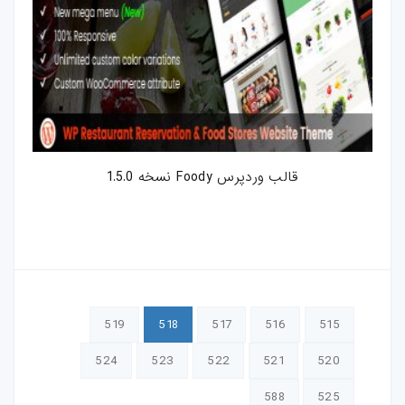
قالب وردپرس Foody نسخه 1.5.0
519
518
517
516
515
524
523
522
521
520
588
525