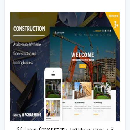
فتوشاپ
اکشن-فتوشاپ
براش-فتوشاپ
فیلتر-فتوشاپ
استایل-فتوشاپ
پریست-لایتروم
اسکریپت
اسکریپت-php
اپلیکیشن
قالب وردپرس ساختمانی Construction نسخه 2.0.1