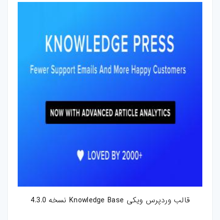
کارت-ویزیت
موکاپ
وکتور
قالب-پست-
استوری
تصاویر-استوک
میکس-و-مونتاژ
فوتیج
پروژه-افتر-افکت
قالب وردپرس ویکی Knowledge Base نسخه 4.3.0
پروژه-پریمیر