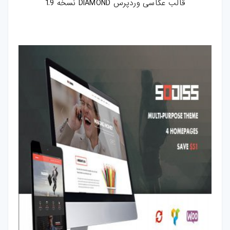
قالب عکاسی وردپرس DIAMOND نسخه 1.9