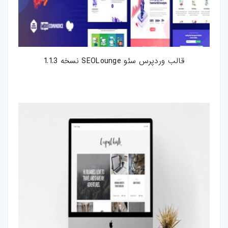
قالب وردپرس سئو SEOLounge نسخه 1.1.3