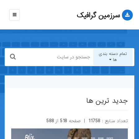
سرزمین گرافیک
نمایش
منو
تمام دسته بندی
ها
تمام دسته بندی ها
قالب-وب-سایت
جدید ترین ها
قالب-وردپرس
تعداد منابع :
11758
| صفحه
518
از
588
قالب-HTML
قالب-جوملا