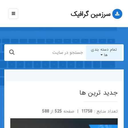
سرزمین گرافیک
نمایش
منو
تمام دسته بندی
ها
تمام دسته بندی ها
قالب-وب-سایت
جدید ترین ها
قالب-وردپرس
تعداد منابع :
11758
| صفحه
525
از
588
قالب-HTML
قالب-جوملا