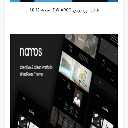
قالب وردپرس DW ARGO نسخه 1.0.12