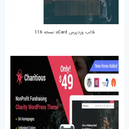
قالب وردپرس uCard نسخه 1.1.6