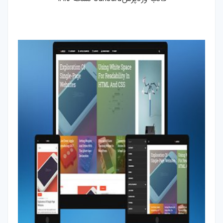
بازی-HTML
مقالات
ترفند-فتوشاپ
ترفند-افترافکت
ترفند-پریمیر
ترفند-ایلوستریتور
سایر