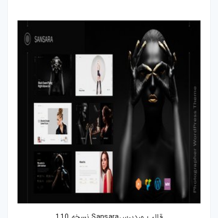
فتوشاپ
اکشن-فتوشاپ
براش-فتوشاپ
فیلتر-فتوشاپ
استایل-فتوشاپ
پریست-لایتروم
اسکریپت
اسکریپت-php
اپلیکیشن
قالب وردپرسSansara نسخه 1.1.0