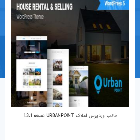
قالب-پرستاشاپ
قالب-OpenCart
قالب-دروپال
قالب-Shopify
قالب-whmcs
افزونه-وردپرس
طرح-لایه-باز
قالب وردپرس املاک URBANPOINT نسخه 1.3.1
بروشور-و-کاتالوگ
پوستر