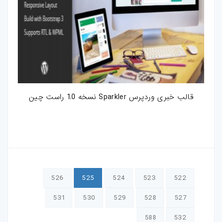
قالب خبری وردپرس Sparkler نسخه 1.0 راست چین
526
525
524
523
522
531
530
529
528
527
588
532