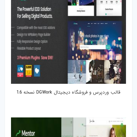
قالب وردپرس و فروشگاه دیجیتال DGWork نسخه 1.6