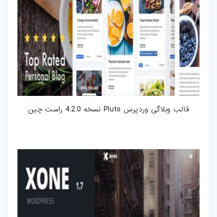
قالب وبلاگی وردپرس Pluto نسخه 4.2.0 راست چین