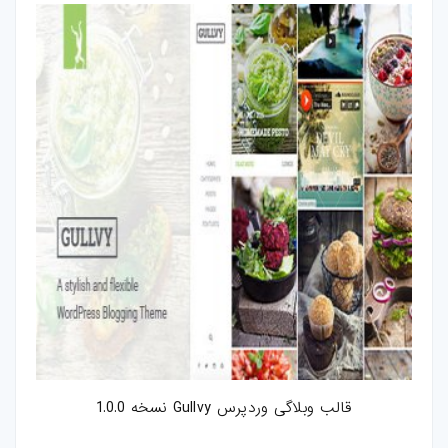
کارت-ویزیت
موکاپ
وکتور
قالب-پست-
استوری
تصاویر-استوک
میکس-و-مونتاژ
فوتیج
پروژه-افتر-افکت
قالب وبلاگی وردپرس Gullvy نسخه 1.0.0
پروژه-پریمیر