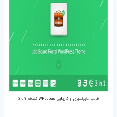
قالب دایرکتوری و کاریابی WPJobus نسخه 2.0.9