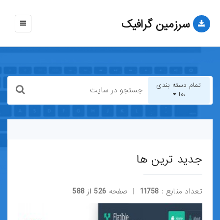
سرزمین گرافیک
نمایش
منو
تمام دسته بندی
ها
تمام دسته بندی ها
قالب-وب-سایت
جدید ترین ها
قالب-وردپرس
تعداد منابع :
11758
| صفحه
526
از
588
قالب-HTML
قالب-جوملا