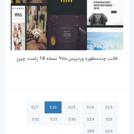
قالب چندمنظوره وردپرس You نسخه 1.8 راست چین
527
526
525
524
523
532
531
530
529
528
588
533