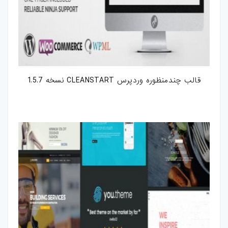
قالب چندمنظوره وردپرس CLEANSTART نسخه 1.5.7