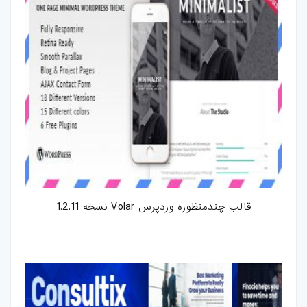
قالب چندمنظوره وردپرس Volar نسخه 1.2.11