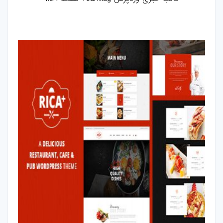
بازی-HTML
مقالات
ترفند-فتوشاپ
ترفند-افترافکت
ترفند-پریمیر
ترفند-ایلوستریتور
سایر