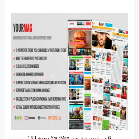
فتوشاپ
اکشن-فتوشاپ
براش-فتوشاپ
فیلتر-فتوشاپ
استایل-فتوشاپ
پریست-لایتروم
اسکریپت
اسکریپت-php
اپلیکیشن
قالب خبری وردپرس YourMag نسخه 1.6.1