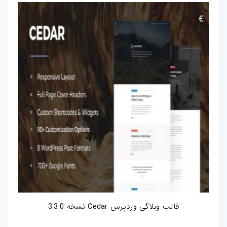
کارت-ویزیت
موکاپ
وکتور
قالب-پست-
استوری
تصاویر-استوک
میکس-و-مونتاژ
فوتیج
پروژه-افتر-افکت
قالب وبلاگی وردپرس Cedar نسخه 3.3.0
پروژه-پریمیر