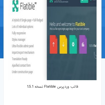
قالب-پرستاشاپ
قالب-OpenCart
قالب-دروپال
قالب-Shopify
قالب-whmcs
افزونه-وردپرس
طرح-لایه-باز
قالب وردپرس Flatible نسخه 1.5.1
بروشور-و-کاتالوگ
پوستر