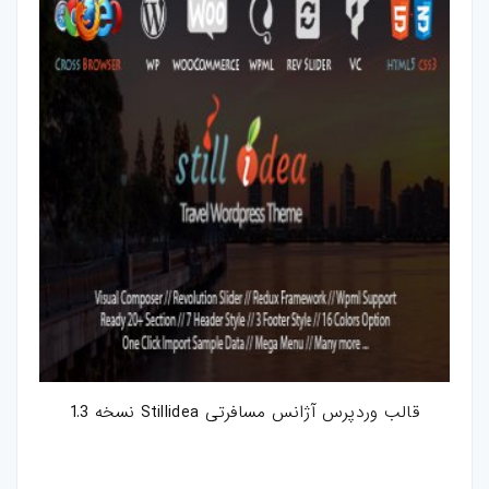
قالب وردپرس آژانس مسافرتی Stillidea نسخه 1.3